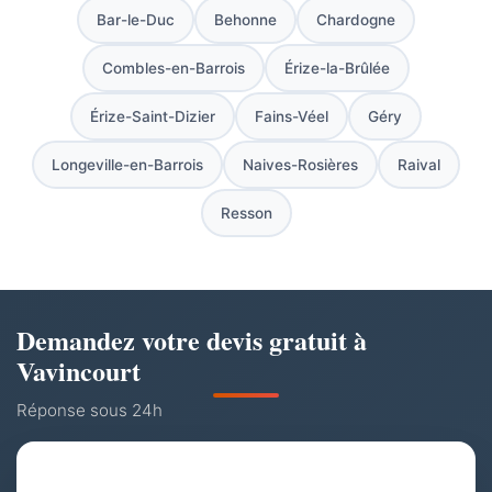
Bar-le-Duc
Behonne
Chardogne
Combles-en-Barrois
Érize-la-Brûlée
Érize-Saint-Dizier
Fains-Véel
Géry
Longeville-en-Barrois
Naives-Rosières
Raival
Resson
Demandez votre devis gratuit à
Vavincourt
Réponse sous 24h